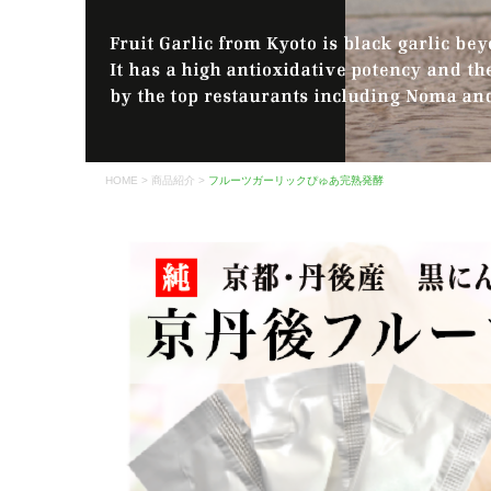
HOME
>
商品紹介
>
フルーツガーリックぴゅあ完熟発酵