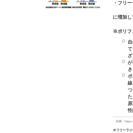
・フリー
に増加し
※ポリフ
自
て
ざ
が
き
ポ
線
つ
た
原
性
出典：http
※フリーラジ