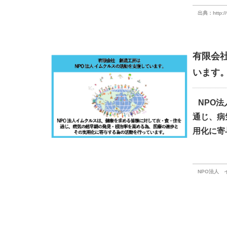
出典：http://
有限会
います
NPO
通じ、病
用化に寄
NPO法人 イムク