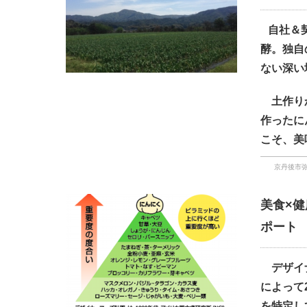
自社＆
酵。独自の技
ない深い
土作りか
作ったに
こそ、美
京丹後市弥
美食×
ポート
デザイナ
によって
を特定し